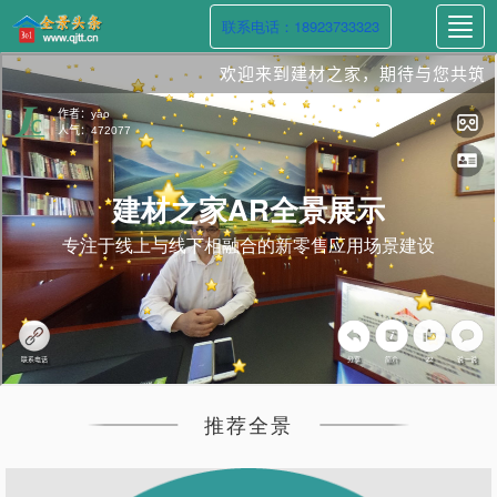
切
联系电话：18923733323
换
导
航
建材之家AR全景展示
专注于线上与线下相融合的新零售应用场景建设
推荐全景
312867
50

