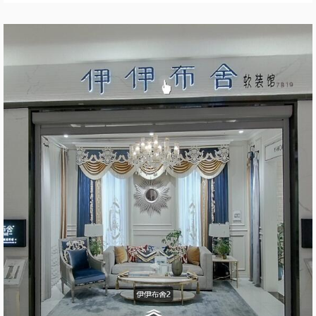
家居博览城
30299
12

