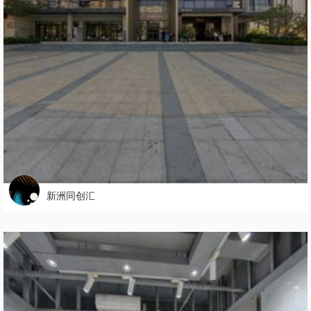
新洲同创汇
334728
8

